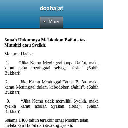
doahajat
More
Sunah Hukumnya Melakukan Bai’at atas
Murshid atau Syeikh.
Menurut Hadist:
1.
“Jika Kamu Meninggal tanpa Bai’at, maka
kamu akan meninggal sebagai fasiq” (Sahih
Bukhari)
2.
“Jika Kamu Meninggal Tanpa Bai’at, maka
kamu Meninggal dalam kebodohan (Jahil)”. (Sahih
Bukhari)
3.
“Jika Kamu tidak memiliki Syeikh, maka
syeikh kamu adalah Syaitan (Iblis)”. (Sahih
Bukhari)
Selama 1400 tahun terakhir umat Muslim telah
melakukan Bai’at dari seorang syeikh.