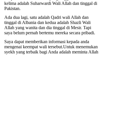
kelima adalah Suharwardi Wali Allah dan tinggal di
Pakistan.
Ada dua lagi, satu adalah Qadri wali Allah dan
tinggal di Albania dan kedua adalah Shazli Wali
Allah yang wanita dan dia tinggal di Mesir. Tapi
saya belum pernah bertemu mereka secara pribadi.
Saya dapat memberikan informasi kepada anda
mengenai keempat wali tersebut.
Untuk menemukan
syekh yang terbaik bagi Anda adalah meminta Allah
untuk menunjukkan Anda kepadanya.
Klik di sini
atau melihat dari menu utama
cara melihat Sheikh
dalam mimpi Anda
.
Sebelum Anda bergabung
dengan tarekat apapun itu yang terbaik adalah
melakukan istikharah sebelum Anda bergabung.
Baca di sini bagaimana melakukan istikhara.
PERINGATAN: JANGAN LAKUKAN BAI'AT
DARI SIAPAPUN SEBELUM MELAKUKAN
ISTIKHARAH
View full site