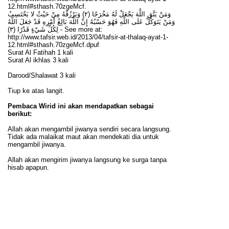
12.html#sthash.70zgeMcf.
وَمَنْ يَتَّقِ اللَّهَ يَجْعَلْ لَهُ مَخْرَجًا (٢) وَيَرْزُقْهُ مِنْ حَيْثُ لا يَحْتَسِبُ
وَمَنْ يَتَوَكَّلْ عَلَى اللَّهِ فَهُوَ حَسْبُهُ إِنَّ اللَّهَ بَالِغُ أَمْرِهِ قَدْ جَعَلَ اللَّهُ
لِكُلِّ شَيْءٍ قَدْرًا (٣) - See more at:
http://www.tafsir.web.id/2013/04/tafsir-at-thalaq-ayat-1-
12.html#sthash.70zgeMcf.dpuf
Surat Al Fatihah 1 kali
Surat Al ikhlas 3 kali
Darood/Shalawat 3 kali
Tiup ke atas langit.
Pembaca Wirid ini akan mendapatkan sebagai
berikut:
Allah akan mengambil jiwanya sendiri secara langsung.
Tidak ada malaikat maut akan mendekati dia untuk
mengambil jiwanya.
Allah akan mengirim jiwanya langsung ke surga tanpa
hisab apapun.
Dalam kehidupan rizkinya (pendapatan) akan selalu
menjadi sangat besar.
Tidak akan pernah memiliki
permasalahan dengan keuangan
Akan di lapangkan kuburnya
Dia akan mati dengan Iman