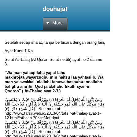
doahajat
More
Setelah setiap shalat, tanpa berbicara dengan orang lain,
Ayat Kursi 1 Kali
Surat At-Talaq (Al Qur'an Surat no.65) ayat no 2 dan no
3.
"Wa man yattaqillaha yaj’al lahu
makhrojaa,wayarzuqhu min haitsu laa yahtasiib. Wa
man yatawakkal ‘alallahi fahuwa hasbuhu.Innallaha
balighu amrihi, Qod ja’alallahu likulli syaii-in
Qodroo
"
(
At-Thalaq ayat 2-3
)
وَمَنْ يَتَّقِ اللَّهَ يَجْعَلْ لَهُ مَخْرَجًا (٢) وَيَرْزُقْهُ مِنْ حَيْثُ لا يَحْتَسِبُ
وَمَنْ يَتَوَكَّلْ عَلَى اللَّهِ فَهُوَ حَسْبُهُ إِنَّ اللَّهَ بَالِغُ أَمْرِهِ قَدْ جَعَلَ اللَّهُ
لِكُلِّ شَيْءٍ قَدْرًا (٣) - See more at:
http://www.tafsir.web.id/2013/04/tafsir-at-thalaq-ayat-1-
12.html#sthash.70zgeMcf.dpuf
وَمَنْ يَتَّقِ اللَّهَ يَجْعَلْ لَهُ مَخْرَجًا (٢) وَيَرْزُقْهُ مِنْ حَيْثُ لا يَحْتَسِبُ
وَمَنْ يَتَوَكَّلْ عَلَى اللَّهِ فَهُوَ حَسْبُهُ إِنَّ اللَّهَ بَالِغُ أَمْرِهِ قَدْ جَعَلَ اللَّهُ
لِكُلِّ شَيْءٍ قَدْرًا (٣) - See more at:
http://www.tafsir.web.id/2013/04/tafsir-at-thalaq-ayat-1-