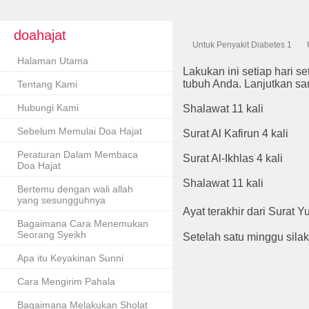
doahajat
Untuk Penyakit Diabetes 1
Halaman Utama
Lakukan ini setiap hari s
tubuh Anda. Lanjutkan sa
Tentang Kami
Hubungi Kami
Shalawat 11 kali
Sebelum Memulai Doa Hajat
Surat Al Kafirun 4 kali
Peraturan Dalam Membaca
Surat Al-Ikhlas 4 kali
Doa Hajat
Shalawat 11 kali
Bertemu dengan wali allah
yang sesungguhnya
Ayat terakhir dari Surat Yun
Bagaimana Cara Menemukan
Seorang Syeikh
Setelah satu minggu silak
Apa itu Keyakinan Sunni
Cara Mengirim Pahala
Bagaimana Melakukan Sholat