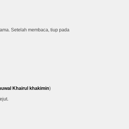
g sama. Setelah membaca, tiup pada
uwal Khairul khakimin
)
ejut.