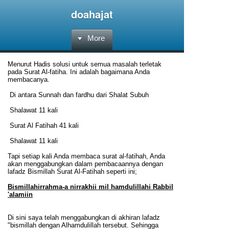
doahajat
More
Menurut Hadis solusi untuk semua masalah terletak
pada Surat Al-fatiha. Ini adalah bagaimana Anda
membacanya.
Di antara Sunnah dan fardhu dari Shalat Subuh
Shalawat 11 kali
Surat Al Fatihah 41 kali
Shalawat 11 kali
Tapi setiap kali Anda membaca surat al-fatihah, Anda
akan menggabungkan dalam pembacaannya dengan
lafadz Bismillah Surat Al-Fatihah seperti ini;
Bismillahirrahma-a nirrakhii mil hamdulillahi Rabbil
'alamiin
Di sini saya telah menggabungkan di akhiran lafadz
"bismillah dengan Alhamdulillah tersebut. Sehingga